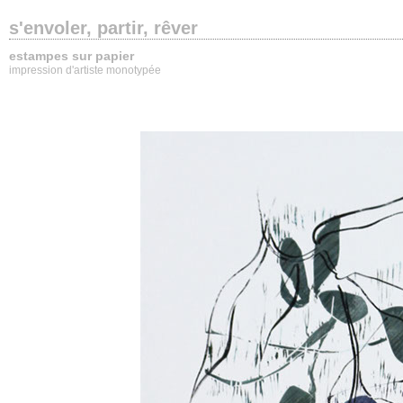
s'envoler, partir, rêver
estampes sur papier
impression d'artiste monotypée