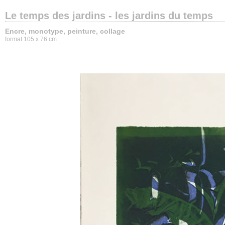
Le temps des jardins - les jardins du temps
Encre, monotype, peinture, collage
format 105 x 76 cm